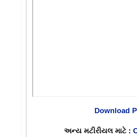
Download 
અન્ય મટીરીયલ માટે :