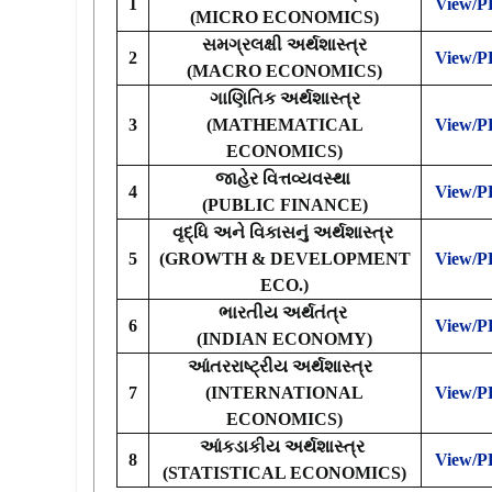
1
View/
(MICRO ECONOMICS)
સમગ્રલક્ષી અર્થશાસ્ત્ર
2
View/
(MACRO ECONOMICS)
ગાણિતિક
અર્થશાસ્ત્ર
3
(MATHEMATICAL
View/
ECONOMICS)
જાહેર
વિત્તવ્યવસ્થા
4
View/
(PUBLIC FINANCE)
વૃદ્ધિ
અને
વિકાસનું
અર્થશાસ્ત્ર
5
(GROWTH & DEVELOPMENT
View/
ECO.)
ભારતીય
અર્થતંત્ર
6
View/
(INDIAN ECONOMY)
આંતરરાષ્ટ્રીય
અર્થશાસ્ત્ર
7
(INTERNATIONAL
View/
ECONOMICS)
આંકડાકીય
અર્થશાસ્ત્ર
8
View/
(STATISTICAL ECONOMICS)