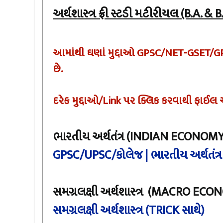
અર્થશાસ્ત્ર ફ્રી સ્ટડી મટીરીયલ (B.A. & 
આમાંથી ઘણાં મુદ્દાઓ GPSC/NET-GSET/
છે.
દરેક મુદ્દાઓ/Link પર ક્લિક કરવાથી ફાઈલ
ભારતીય અર્થતંત્ર
(INDIAN ECONOMY
GPSC/UPSC/કોલેજ | ભારતીય અર્થતંત્ર
સમગ્રલક્ષી અર્થશાસ્ત્ર
(MACRO ECON
સમગ્રલક્ષી અર્થશાસ્ત્ર (TRICK સાથે)