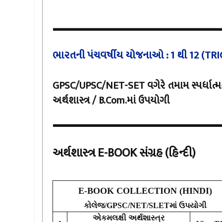
--------------------------
ભારતની પંચવર્ષીય યોજનાઓ : 1 થી 12 (TR
GPSC/UPSC/NET-SET વગેરે તમામ સ્પર્ધાત્મ
અર્થશાસ્ત્ર / B.Com.માં ઉપયોગી
--------------------------
અર્થશાસ્ત્ર E-BOOK સંગ્રહ (હિન્દી)
E-BOOK COLLECTION (HINDI)
કોલેજ/
GPSC/NET/SLET
માં
ઉપયોગી
એકમલક્ષી અર્થશાસ્ત્ર