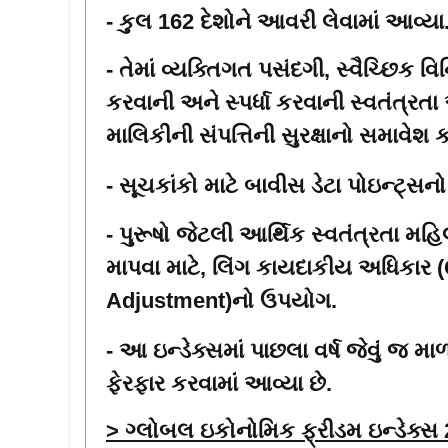
- કુલ 162 દેશોને આવરી લેવામાં આવ્યા
- તેમાં વ્યક્તિગત પસંદગી
,
સ્વૈચ્છિક વ
કરવાની અને સ્પર્ધા કરવાની સ્વતંત્રત
માલિકીની સંપત્તિની સુરક્ષાનો સમાવેશ 
- સૂચકાંકો માટે બાવીસ ડેટા પોઇન્ટ્સ
- પુરૂષો જેટલી આર્થિક સ્વતંત્રતા મહિલ
માપવા માટે
,
લિંગ કાયદાકીય અધિકાર (
Adjustment
)નો ઉપયોગ.
- આ ઇન્ડેક્સમાં પાછલા વર્ષ જેવું જ માળ
ફેરફાર કરવામાં આવ્યા છે.
> ગ્લોબલ ઇકોનોમિક ફ્રીડમ ઇન્ડેક્સ 20