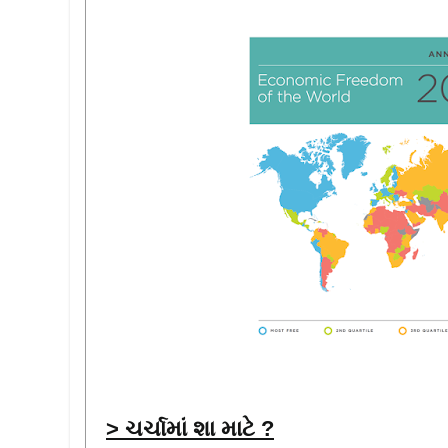
> ચર્ચામાં શા માટે ?