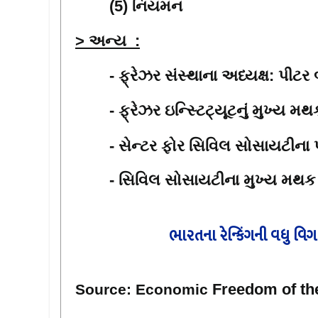
(5) નિયમન
> અન્ય
:
- ફ્રેઝર સંસ્થાના અધ્યક્ષ: પીટર
- ફ્રેઝર ઇન્સ્ટિટ્યૂટનું મુખ્ય મ
- સેન્ટર ફોર સિવિલ સોસાયટીના પ્
- સિવિલ સોસાયટીના મુખ્ય મથક માટ
ભારતના રેન્કિંગની વધુ વિ
Freedom
of
th
Source: Economic