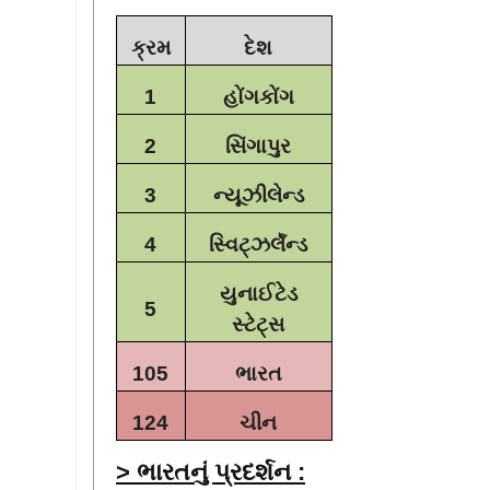
ક્રમ
દેશ
1
હોંગકોંગ
2
સિંગાપુર
3
ન્યૂઝીલેન્ડ
4
સ્વિટ્ઝર્લૅન્ડ
યુનાઈટેડ
5
સ્ટેટ્સ
105
ભારત
124
ચીન
> ભારતનું પ્રદર્શન :