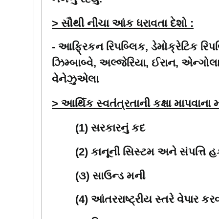
> સૌથી નીચા આંક ધરાવતા દેશો :
- આફ્રિકન રિપબ્લિક
,
ડેમોક્રેટિક રિ
ઝિમ્બાબ્વે
,
અલ્જેરિયા
,
ઈરાન
,
એન્ગોલ
વેનેઝુએલા
> આર્થિક સ્વતંત્રતાની કક્ષા માપવાના મ
(1) સરકારનું કદ
(2) કાનૂની સિસ્ટમ અને સંપત્તિ હ
(૩) સાઉન્ડ મની
(4) આંતરરાષ્ટ્રીય સ્તરે વેપાર કર