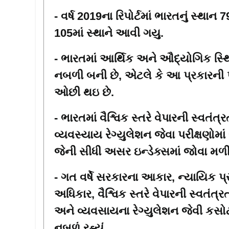
- વર્ષ 2019ના રિપોર્ટમાં ભારતનું સ્થાન 79
105માં સ્થાને આવી ગયુ.
- ભારતમાં આર્થિક અને ઔદ્યોગિક સ
નબળી બની છે
,
એટલે કે આ પ્રકારની પ્
ઓછી થઇ છે.
- ભારતમાં વૈશ્વિક સ્તરે વેપારની સ્વતંત્ર
વ્યવસ્યાય રેગ્યુલેશન જેવા પરીક્ષણોમા
જેની સીધી અસર ઇન્ડેક્સમાં જોવા મળી
- ગત વર્ષે સરકારના આકાર
,
ન્યાયિક પ્
અધિકાર
,
વૈશ્વિક સ્તરે વેપારની સ્વતંત્ર
અને વ્યવસાયના રેગ્યુલેશન જેવી કસોટ
નબળું રહ્યું.