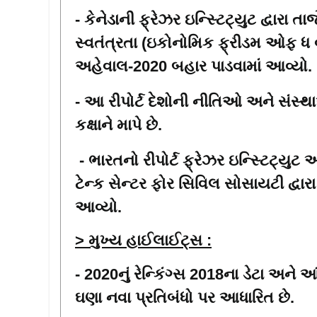
- કેનેડાની ફ્રેઝર ઇન્સ્ટિટ્યુટ દ્વારા તા
સ્વતંત્રતા (ઇકોનોમિક ફ્રીડમ ઓફ ધ વર્
અહેવાલ-2020 બહાર પાડવામાં આવ્યો.
-
આ રીપોર્ટ દેશોની નીતિઓ અને સંસ્થ
કક્ષાને માપે છે.
- ભારતનો રીપોર્ટ ફ્રેઝર ઇન્સ્ટિટ્યુટ 
ટેન્ક સેન્ટર ફોર સિવિલ સોસાયટી દ્વારા
આવ્યો
.
> મુખ્ય હાઈલાઈટ્સ :
- 2020નું રેન્કિંગ્સ 2018ના ડેટા અને આ
ઘણા નવા પ્રતિબંધો પર આધારિત છે.