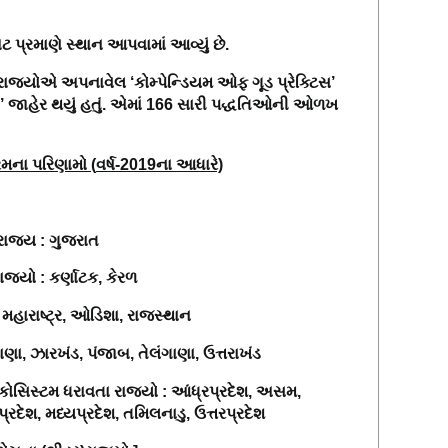
ેટ પ્રમાણે સ્થાન આપવામાં આવ્યું છે.
િધ રાજ્યોએ અપનાવેલ
‘
કોમ્પેન્ડિયમ ઓફ ગૂડ પ્રેક્ટિસ
’
’
જાહેર થયું હતું. એમાં 166 સારી પદ્ધતિઓની ઓળખ
ક્રમના પરિણામો
(
વર્ષ-
2019
ના આધારે)
રાજ્ય
:
ગુજરાત
ાજ્યો
:
કર્ણાટક
,
કેરળ
,
મહારાષ્ટ્ર
,
ઓડિશા
,
રાજસ્થાન
ાણા
,
ઝારખંડ
,
પંજાબ
,
તેલંગાણા
,
ઉત્તરાખંડ
કોસિસ્ટમ ધરાવતા રાજ્યો :
આંધ્રપ્રદેશ
,
અસમ
,
્રદેશ
,
મધ્યપ્રદેશ
,
તમિલનાડુ
,
ઉત્તરપ્રદેશ