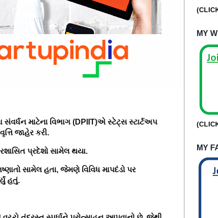
(CLIC
MY W
સંવર્ધન માટેના વિભાગ (
DPIIT
)એ સ્ટેટ્સ સ્ટાર્ટઅપ
(CLIC
્તિ જાહેર કરી.
MY F
દ્રશાસિત પ્રદેશો સામેલ થયા.
િષ્ણાતો સામેલ હતા
,
જેમણે વિવિધ માપદંડો પર
ં હતું.
 વચ્ચે તંદુરસ્ત સ્પર્ધાને પ્રોત્સાહન આપવાનો છે
,
જેથી