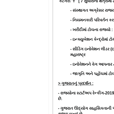
કેટેગરી
‘Y’
[ 7 સુધારાના ક્ષેત્રોમા
- સંસ્થાગત અગ્રેસર રાજ્ય
- નિયમનકારી પરિવર્તન કરવ
- ખરીદીમાં ટોચના રાજ્યો : 
- ઇન્ક્યુબેશન કેન્દ્રોમાં 
- સીડિંગ ઇનોવેશન લીડર (ઇ
મહારાષ્ટ્ર
- ઇનોવેશનને વેગ આપનાર ટો
- જાગૃતિ અને પહોંચમાં ટોચ
> ગુજરાતનું પ્રદર્શન :
- રાજયોના સ્ટાર્ટઅપ રેન્કીંગ-
201
છે.
- ગુજરાત ઊદ્યોગ સાહસિકતાની આગવ
રાજ્ય બન્યું છે.