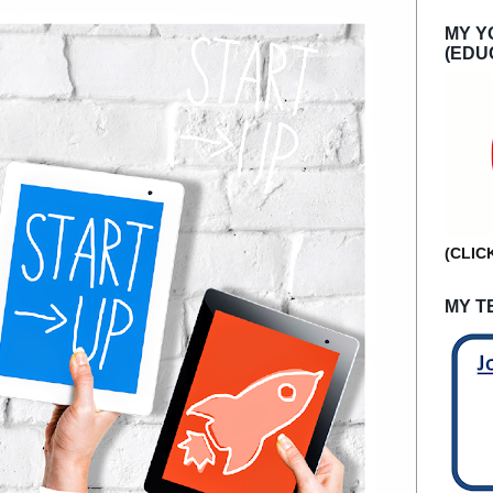
MY Y
(EDU
(CLIC
MY T