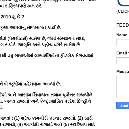
વા સક્રિયપણે કામ કરે.
(CLIC
ક
2019
શું છે ? :
FEEDB
િએ ક્રમ આપવાનું માળખાગત કાર્ય
છે.
Name
ંડો (પેરામીટર્સ) સામેલ છે, જેમાં સંસ્થાગત મદદ
,
િંગ સપોર્ટ, જાગૃતિ અને પહોંચ વગેરે સામેલ છે.
Email
 11થી વધુ ભાષાઓમાં લાભાર્થીઓના ફીડબેક મેળવવામાં
Mess
ે બે જૂથોમાં વહેંચવામાં આવ્યાં છે.
દેશો અને આસામ સિવાયના તમામ પૂર્વોત્તર રાજ્યોને
ાં. અન્ય રાજ્યો અને કેન્દ્રશાસિત પ્રદેશ દિલ્હીને
ં.
આવ્યાં
:
(1)
શ્રેષ્ઠ કામગીરી કરનાર રાજ્યો
, (2)
સારી
 રાજ્યો
, (4)
આકાંક્ષી રાજ્યો અને
(5)
સ્ટાર્ટઅપ માટે