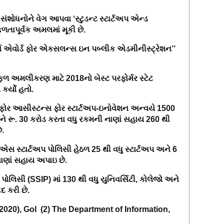
 સંશોધનોને વેગ આપવા ‘સ્ટુડન્ટ સ્ટાર્ટઅપ એન્ડ
ાપૂર્વક અમલમાં મૂકી છે.
ર્સ એવોર્ડ ફોર એકસલન્સ ઇન પબ્લીક એડમીનીસ્ટ્રેશન
’’
ા સફળ અમલીકરણ માટે
2018
નો બેસ્ટ પરફોર્મર સ્ટેટ
કર્યો હતો.
ીમ ફોર આસીસ્ટન્સ ફોર સ્ટાર્ટઅપ-ઇનોવેશન અન્વયે
1500
ને રૂ.
30
કરોડ કરતા વધુ રકમની નાણાં સહાય
260
થી
ે.
.એસ સ્ટાર્ટઅપ પોલિસી હેઠળ
25
થી વધુ સ્ટાર્ટઅપ અને
6
ાણાં સહાય અપાઇ છે.
ન પોલિસી
(SSIP)
માં
130
થી વધુ યુનિવર્સિટી
,
કોલેજો અને
દદ કરી છે.
-2020), GoI
(2) The Department of Information,