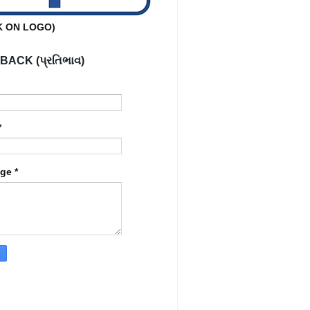
K ON LOGO)
ACK (પ્રતિભાવ)
*
age
*