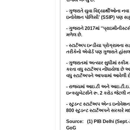
- ગુજરાતે યુવા વિદ્યાર્થીઓના નવા
ઇનોવેશન પોલિસી’
(SSIP)
પણ સફળત
- ગુજરાને
2017
માં
‘‘
પ્રાઇમીનીસ્ટ
મળેલ છે.
- સ્ટાર્ટઅપ ઇન્ડીયા પ્રોગ્રામન
તરીકેનો એવોર્ડ પણ ગુજરાતે હાંસલ 
- ગુજરાતમાં અત્યાર સુધીમાં સ્ક
કરતા વધુ સ્ટાર્ટઅપ નોંધાયેલા છે અ
વધુ સ્ટાર્ટઅપને આપવામાં આવેલી છ
- રાજ્યમાં આઇ.ટી અને આઇ.ટી.ઇ
ઇન્કયુબેટર્સને રૂ.
2
કરોડ જેટલી ન
- સ્ટુડન્ટ સ્ટાર્ટઅપ એન્ડ ઇનોવેશ
800
સ્ટુડન્ટ સ્ટાર્ટઅપને સરકારે મ
Source:
(1) PIB Delhi
(Sept.
GoG