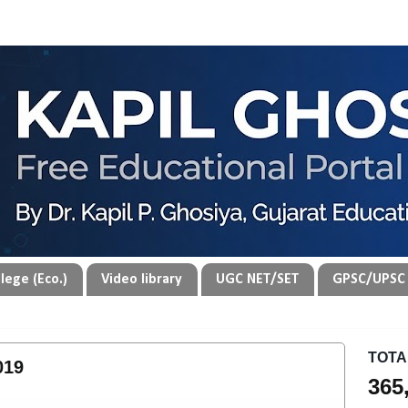
lege (Eco.)
Video library
UGC NET/SET
GPSC/UPSC 
TOTA
2019
365