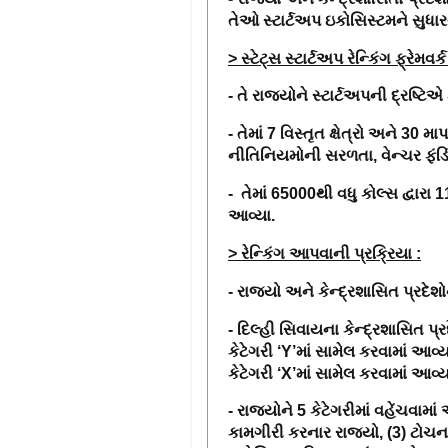
તેઓ સ્ટાર્ટઅપ ઇકોસિસ્ટમને સુધાર
> સ્ટેટ્સ સ્ટાર્ટઅપ રેન્કિંગ ફ્રેમવર્
- તે રાજ્યોને સ્ટાર્ટઅપની દ્રષ્ટ
-
તેમાં
7
વિસ્તૃત ક્ષેત્રો અને
30
માપદ
નીતિનિયમોની સરળતા
,
વેન્ચર ફંડ
-
તેમાં
65000
થી વધુ કોલ્સ દ્વારા
આવ્યા.
> રેન્કિંગ આપવાની પ્રક્રિયા :
- રાજ્યો અને કેન્દ્રશાસિત પ્રદેશોન
-
દિલ્હી
સિવાયના કેન્દ્રશાસિત પ્ર
કેટેગરી
‘Y’
માં સામેલ કરવામાં આવ્ય
કેટેગરી
‘X’
માં સામેલ કરવામાં આવ્યા
- રાજ્યોને
5
કેટેગરીમાં વહેંચવામાં 
કામગીરી કરનાર રાજ્યો
, (3)
ટોચના