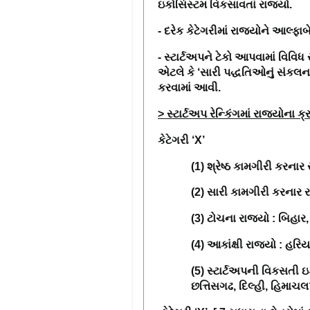
ઇકોસિસ્ટમ વિકસાવતાં રાજ્યો.
- દરેક કેટેગરીમાં રાજ્યોને આલ્ફાબ
- સ્ટાર્ટઅપને ટેકો આપવામાં વિવ
એટલે કે
‘
સારી પદ્ધતિઓનું સંકલન
કરવામાં આવી
.
> સ્ટાર્ટઅપ રેન્કિંગમાં રાજ્યોના 
કેટેગરી
‘X’
(1)
શ્રેષ્ઠ
કામગીરી
કરનાર
(2)
સારી
કામગીરી
કરનાર
ર
(3)
ટોચના
રાજ્યો
:
બિહાર
(4)
આકાંક્ષી
રાજ્યો
:
હરિય
(5)
સ્ટાર્ટઅપની વિકસતી ઇ
છત્તિસગઢ
,
દિલ્હી
,
હિમાચલપ