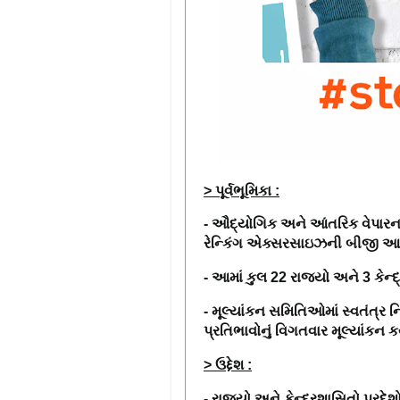
> પૂર્વભૂમિકા :
- ઔદ્યોગિક અને આંતરિક વેપારના 
રેન્કિંગ એક્સરસાઇઝની બીજી આવૃત
- આમાં કુલ
22
રાજ્યો અને
3
કેન્
- મૂલ્યાંકન સમિતિઓમાં સ્વતંત્ર ન
પ્રતિભાવોનું વિગતવાર મૂલ્યાંકન કર્યુ
> ઉદ્દેશ
:
- રાજ્યો અને કેન્દ્રશાસિતો પ્રદેશો