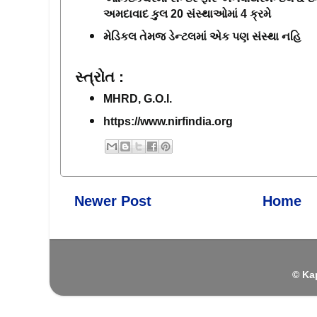
અમદાવાદ કુલ 20 સંસ્થાઓમાં 4 ક્રમે
મેડિકલ તેમજ ડેન્ટલમાં એક પણ સંસ્થા નહિ
સ્ત્રોત : 
MHRD, G.O.I. 
https://www.nirfindia.org
Newer Post
Home
© Ka