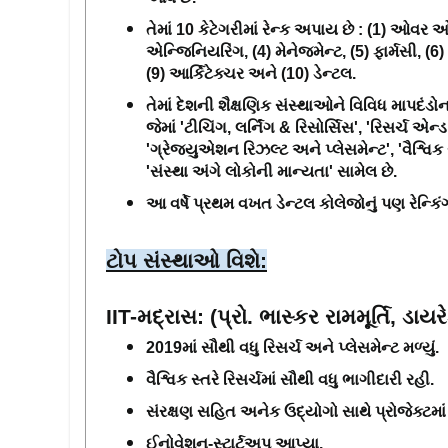
તેમાં 10 કેટેગરીમાં રેન્ક અપાય છે : (1) ઓવર ઓલ
એન્જિનિયરિંગ, (4) મેનેજમેન્ટ, (5) ફાર્મસી, (6)
(9) આર્કિટેક્ચર અને (10) ડેન્ટલ.
તેમાં દેશની શૈક્ષણિક સંસ્થાઓને વિવિધ માપદંડો
જેમાં 'ટીચિંગ, લર્નિંગ & રિસોર્સિસ', 'રિસર્ચ એન્
'ગ્રેજ્યુએશન રિઝલ્ટ અને પ્લેસમેન્ટ', 'વૈશ્વિક 
'સંસ્થા અંગે લોકોની માન્યતા' સામેલ છે. 
આ વર્ષે પ્રથમ વખત ડેન્ટલ કોલેજોનું પણ રેન્કિંગ
ટોપ સંસ્થાઓ વિશે:
IIT-મદ્રાસ: (પ્રો. ભાસ્કર રામમૂર્તિ, ડાયરે
2019માં સૌથી વધુ રિસર્ચ અને પ્લેસમેન્ટ મળ્યું. 
વૈશ્વિક સ્તરે રિસર્ચમાં સૌથી વધુ ભાગીદારી રહી. 
સંરક્ષણ સહિત અનેક ઉદ્યોગો સાથે પ્રોજેક્ટમાં
ઈનોવેશન-સ્ટાર્ટઅપ આપ્યા. 