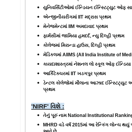
યુનિવર્સિટીઓમાં ઈન્ડિયન ઈન્સ્ટિટ્યુટ ઓફ સા
એન્જીનીયરીંગમાં IIT મદ્રાસ પ્રથમ
મેનેજમેન્ટમાં IIM અમદાવાદ પ્રથમ
ફાર્મસીમાં જામિયા હમદર્દ, ન્યુ દિલ્હી પ્રથમ
કોલેજમાં મિરાન્ડા હાઉસ, દિલ્હી પ્રથમ
મેડિકલમાં AIIMS (All India Institute of Med
કાયદાશાસ્ત્રમાં નેશનલ લો સ્કૂલ ઓફ ઈન્ડિયા યુ
આર્કિટેક્ચરમાં IIT ખડગપુર પ્રથમ
ડેન્ટલ કોલેજોમાં મૌલાના આઝાદ ઈન્સ્ટિટ્યુટ ઓ
પ્રથમ
'NIRF' વિશે :
તેનું પૂરું નામ National Institutional Rank
MHRD વડે વર્ષ 2015માં આ રેન્કિંગ લોન્ચ થયું
આવે છે. 