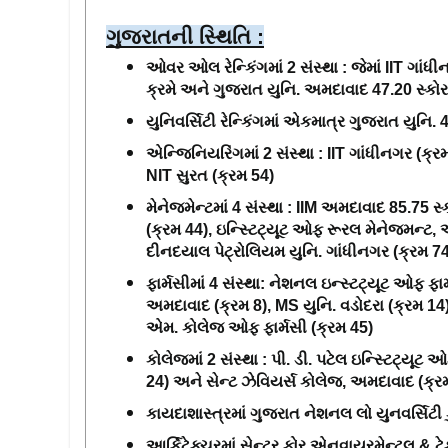
ગુજરાતની સ્થિતિ :
ઓવર ઓલ રેન્કિંગમાં 2 સંસ્થા : જેમાં IIT ગાંધી
ક્રમે અને ગુજરાત યુનિ. અમદાવાદ 47.20 સ્કોર 
યુનિવર્સિટી રેન્કિંગમાં એકમાત્ર ગુજરાત યુનિ. 4
એન્જિનિયરિંગમાં 2 સંસ્થા : IIT ગાંધીનગર (ક
NIT સુરત (ક્રમ 54)
મેનેજમેન્ટમાં 4 સંસ્થા : IIM અમદાવાદ 85.75 સ્
(ક્રમ 44), ઇન્સ્ટિટ્યૂટ ઓફ રૂરલ મેનેજમન્ટ, આ
દીનદયાલ પેટ્રોલિયમ યુનિ. ગાંધીનગર (ક્રમ 74
ફાર્મસીમાં 4 સંસ્થા: નેશનલ ઇન્સ્ટટ્યૂટ ઓફ ફાર
અમદાવાદ (ક્રમ 8), MS યુનિ. વડોદરા (ક્રમ 14)
એમ. કોલેજ ઓફ ફાર્મસી (ક્રમ 45)
કોલેજમાં 2 સંસ્થા : પી. ડી. પટેલ ઇન્સ્ટિટ્યૂ
24) અને સેન્ટ ઝેવિયર્સ કોલેજ, અમદાવાદ (ક્ર
કાયદાશાસ્ત્રમાં ગુજરાત નેશનલ લો યુનવર્સિટી ક
આર્કિટેક્ચરમાં સેન્ટર ફોર એનવાયરમેન્ટલ & ટેક