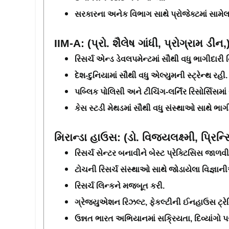
સરકારના અનેક વિભાગ સાથે પ્રોજેક્ટમાં સામેલ
IIM-A: (પ્રો. શૈલેષ ગાંધી, પ્રોગ્રામ ડીન,
રિસર્ચ એન્ડ ડેવલપમેન્ટમાં સૌથી વધુ ભાગીદારી 
દેશ-દુનિયામાં સૌથી વધુ એલ્યુમની સ્ટ્રેન્થ રહી.
પબ્લિક પોલિસી અને ટીચિંગ-લર્નિંર રિસોર્સિસમાં
કેસ સ્ટડી મેથડમાં સૌથી વધુ સંસ્થાઓ સાથે ભાગી
મિરાન્ડા હાઉસ: (ડો. વિજયલક્ષ્મી, પ્રિન્
રિસર્ચ સેન્ટર બનાવીને બેસ્ટ પ્રેક્ટિસિસ જાળવી
ટોચની રિસર્ચ સંસ્થાઓ સાથે જોડાયેલા વિજ્ઞાન
રિસર્ચ લિન્કને મજબૂત કરી. 
ગ્રેજ્યુએશન રિઝલ્ટ, ફેકલ્ટીની ઈનહાઉસ ટ્રે
ઉન્નત ભારત અભિયાનમાં સક્રિયતા, દિવ્યાંગો 