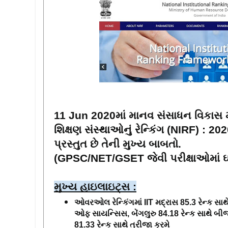
11 Jun 2020માં માનવ સંસાધન વિકાસ મં
શિક્ષણ સંસ્થાઓનું રેન્કિંગ (NIRF) : 202
પ્રસ્તુત છે તેની મુખ્ય બાબતો. 
(GPSC/NET/GSET જેવી પરીક્ષાઓમાં ઘ
મુખ્ય હાઇલાઇટ્સ :
ઓવરઓલ રેન્કિંગમાં IIT મદ્રાસ 85.3 રેન્ક સાથે
ઓફ સાયન્સિસ, બેંગલુરુ 84.18 રેન્ક સાથે બીજા ક
81.33 રેન્ક સાથે ત્રીજા ક્રમે