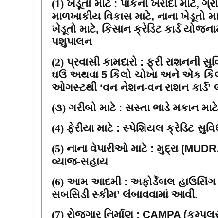
(1)
ખેડૂતો માટે
:
પાકની ખરીદી માટે
,
ગ્ર
માળખાકીય વિકાસ માટે
,
નાના ખેડૂતો 
ખેડૂતો માટે
,
કિસાન ક્રેડિટ કાર્ડ યોજના
પશુપાલન
(2)
પ્રવાસી
કામદારો
:
ફ્રી રાશનની સુવિ
ઘઉં અથવા 5 કિલો ચોખા અને એક કિલ
ઓગસ્ટથી
‘
વન નેશન-વન રાશન કાર્ડ
’
(
૩
)
ગરીબો માટે :
સસ્તા ભાડે મકાન મા
(4)
ફેરીયા માટે :
સ્પેશિયલ ક્રેડિટ સુવિ
(5)
નાના
વેપારીઓ માટે :
મુદ્રા
(MUDR
વ્યાજ-સહાય
(6)
આમ
આદમી : અફોર્ડેબલ હાઉસિંગ
સબસિડી સ્કીમ
’
લંબાવવામાં આવી.
(7)
રોજગાર
નિર્માણ :
CAMPA (
કમ્પલસ