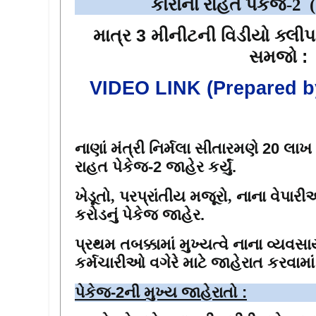
કોરોના
રાહત
પેકેજ
-
2
(
માત્ર
3
મીનીટની
વિડીયો
ક્લીપ 
સમજો
:
VIDEO LINK
(Prepared
b
નાણાં મંત્રી નિર્મલા સીતારમણે 20 લાખ
રાહત પેકેજ-2 જાહેર કર્યું.
ખેડૂતો
,
પરપ્રાંતીય મજૂરો
,
નાના વેપારી
કરોડનું પેકેજ જાહેર.
પ્રથમ તબક્કામાં મુખ્યત્વે નાના વ્યવસા
કર્મચારીઓ વગેરે માટે જાહેરાત કરવામ
પેકેજ-2ની
મુખ્ય
જાહેરાતો
: