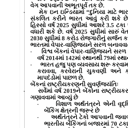
વેગ આપવાની અભૂતપૂર્વ તક છે.
મેક ઇન ઇન્ડિયામાં
“
દુનિયા માટે ભા
·
સંકલિત કરીને ભારત આવું કરી શકે છે
હિસ્સો વર્ષ
2025
સુધીમાં આશરે
3.5
ટકા 
વધારી શકે છે
.
વર્ષ
2025
સુધીમાં સારું 
2030
સુધીમાં
8
કરોડ રોજગારીનું સર્જન કર
ભારતમાં વેપાર-વાણિજ્યને સરળ બનાવવાનો
વિશ્વ બેંકનાં વેપાર-વાણિજ્યને સરળ
·
વર્ષ
2014
માં
142
માં સ્થાનથી
79
માં સ્
ભારત હજુ પણ વ્યવસાય શરૂ કરવામ
·
કરાવવા
,
કરવેરાની ચુકવણી અને 
માપદંડોમાં પાછળ છે.
બેંકનાં રાષ્ટ્રીયકરણની સુવર્ણજયંતિઃ
સર્વેમાં વર્ષ
2019
ને બેંકોના રાષ્ટ્રીયક
·
ગણાવવામાં આવ્યું છે
વિશાળ અર્થતંત્રને એની વૃ
·
બેંકિંગ ક્ષેત્રની જરૂર છે
અર્થતંત્રને ટેકો આપવાની જવાબ
·
ભારતીય બેંકિંગનાં બજારમાં
70
ટકા