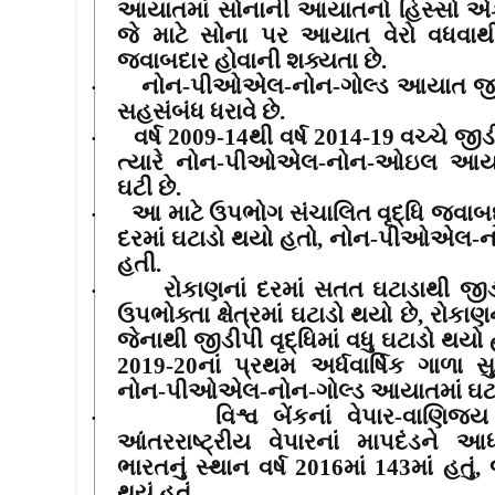
આયાતમાં સોનાની આયાતનો હિસ્સો એ
જે માટે સોના પર આયાત વેરો વધવાથ
જવાબદાર હોવાની શક્યતા છે.
નોન-પીઓએલ-નોન-ગોલ્ડ આયાત જીડીપ
·
સહસંબંધ ધરાવે છે.
વર્ષ
2009-14
થી વર્ષ
2014-19
વચ્ચે જીડ
·
ત્યારે નોન-પીઓએલ-નોન-ઓઇલ આયા
ઘટી છે.
આ માટે ઉપભોગ સંચાલિત વૃદ્ધિ જવાબ
·
દરમાં ઘટાડો થયો હતો
,
નોન-પીઓએલ-નો
હતી.
રોકાણનાં દરમાં સતત ઘટાડાથી જીડી
·
ઉપભોક્તા ક્ષેત્રમાં ઘટાડો થયો છે
,
રોકાણ
જેનાથી જીડીપી વૃદ્ધિમાં વધુ ઘટાડો થયો
2019-20
નાં પ્રથમ અર્ધવાર્ષિક ગાળા 
નોન-પીઓએલ-નોન-ગોલ્ડ આયાતમાં ઘટાડ
વિશ્વ બેંકનાં વેપાર-વાણિજ
·
આંતરરાષ્ટ્રીય વેપારનાં માપદંડને આધ
ભારતનું સ્થાન વર્ષ
2016
માં
143
માં હતું
,
થયું હતું.