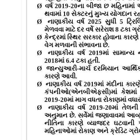
Ø
વર્ષ
2019-20
ના બીજા છ મહિનામાં 
થવામાં
10
સેક્ટરનું મુખ્ય યોગદાન રહ્ય
Ø
નાણાકીય વર્ષ 2025 સુધી 5 ટ્રિ
મેળવવા માટે દર વર્ષે સરેરાશ 8 ટકા ગ્
Ø
કેન્દ્રમાં સ્થિર સરકાર હોવાના કારણ
વેગ મળવાની સંભાવના છે.
Ø
નાણાકીય વર્ષ 2019માં સામાન્ય
2018માં 6.4 ટકા હતી.
Ø
જાન્યુઆરી-માર્ચ દરમિયાન આર્થિ
કારણે આવી.
Ø
નાણાકીય વર્ષ 2019માં મંદીના કાર
કંપનીઓ(એનબીએફસી)માં કેશમાં ઘ
2019-20માં માગ વધતા રોકાણમાં વધાર
Ø
નાણાકીય વર્ષ 2019-20માં તેલની
અનુમાન છે. સર્વેમાં જણાવાવમાં આવ્યુ
નીતિના કારણે વ્યાજદર ઘટવાની
મહિનાઓમાં રોકાણ અને ક્રેડિટ ગ્રો