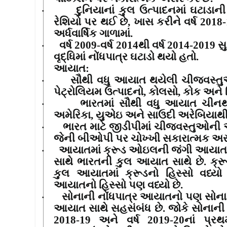
દુનિયાનાં કુલ ઉત્પાદનમાં ઘટાડા
·
રેશિયો પર થઈ છે
,
ખાસ કરીને વર્ષ
2018-
અર્ધવાર્ષિક ગાળામાં.
વર્ષ
2009-
વર્ષ
2014
થી વર્ષ
2014-2019
સ
·
વૃદ્ધિમાં નોંધપાત્ર ઘટાડો થયો હતો.
આયાત
:
સૌથી વધુ આયાત થયેલી ચીજવસ્તુઓ
·
પેટ્રોલિયમ ઉત્પાદનો
,
કોલસો
,
કોક અને બ
ભારતમાં સૌથી વધુ આયાત ચીન
·
અમેરિકા
,
યુએઇ અને સાઉદી અરેબિયાથી
ભારત માટે જીડીપીમાં ચીજવસ્તુઓની 
·
જેની બીઓપી પર ચોખ્ખી સકારાત્મક અ
આયાતમાં ક્રૂડ
ઓઇલની જંગી આયાતનો 
·
સાથે ભારતની કુલ આયાત સાથે છે. ક્રૂ
કુલ આયાતમાં ક્રૂડનો હિસ્સો વધ્યો 
આયાતનો હિસ્સો પણ વધ્યો છે.
સોનાની નોંધપાત્ર આયાતનો પણ સોનાન
·
આયાત સાથે સહસંબંધ છે. જોકે સોનાની કિ
2018-19
અને વર્ષ
2019-20
નાં પ્રથ