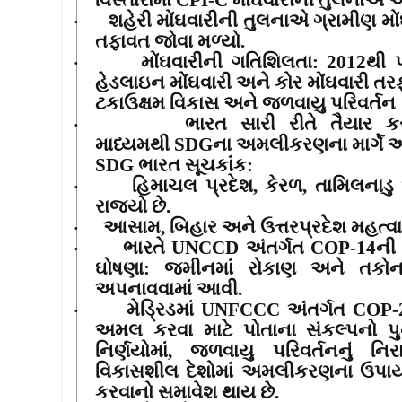
વિસ્તારોમાં
CPI-C
મોંઘવારીની તુલનાએ 
શહેરી મોંઘવારીની તુલનાએ ગ્રામીણ મોંઘ
·
તફાવત જોવા મળ્યો.
મોંઘવારીની ગતિશિલતા
:
2012
થી 
·
હેડલાઇન મોંઘવારી અને કોર મોંઘવારી તર
ટકાઉક્ષમ વિકાસ અને જળવાયુ પરિવર્તન
ભારત સારી રીતે તૈયાર કર
·
માધ્યમથી
SDG
ના અમલીકરણના માર્ગે આગ
SDG
ભારત સૂચકાંક:
હિમાચલ પ્રદેશ
,
કેરળ
,
તામિલનાડુ
·
રાજ્યો છે.
આસામ
,
બિહાર અને ઉત્તરપ્રદેશ મહત્વાકાં
·
ભારતે
UNCCD
અંતર્ગત
COP-14
ની
·
ઘોષણા: જમીનમાં રોકાણ અને તકોન
અપનાવવામાં આવી.
મેડ્રિડમાં
UNFCCC
અંતર્ગત
COP-
·
અમલ કરવા માટે પોતાના સંકલ્પનો પુન
નિર્ણયોમાં
,
જળવાયુ પરિવર્તનનું નિ
વિકાસશીલ દેશોમાં અમલીકરણના ઉપાય
કરવાનો સમાવેશ થાય છે.