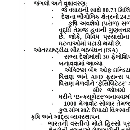
જંગલો અને વૃક્ષાવરણ
:
·
જે વધારાની સાથે
80.73
મિલિ
·
દેશના ભૌગોલિક ક્ષેત્રનો
24
·
કૃષિ અવશેષો (પરાળ) સળ
·
વૃદ્ધિ તેમજ હવાની ગુણવત્તા
છે. જોકે
,
વિવિધ પ્રયાસોન
ઘટનાઓમાં ઘટાડો થયો છે.
આંતરરાષ્ટ્રીય સૌર ગઠબંધન (
ISA)
·
સભ્ય દેશોમાંથી
30
ફેલોશિ
·
બનાવવામાં આવ્યા
એક્ઝિમ બેંક ઓફ ઇન્ડિય
·
ધિરાણ અને
AFD
ફ્રાન્સ 
ધિરાણ મેળવીને
‘
ફેસિલિટેટર
’
ક
સૌર જોખમો 
·
ધરીને
‘
ઇન્ક્યૂબેટર
’
બનાવવામાં
1000
મેગાવોટ સોલાર તેમ
·
કુલ માંગ માટે ઉપાયો વિકસાવ
કૃષિ અને ખાદ્ય વ્યવસ્થાપન
ભારતની વસ્તીનો મોટો હિસ્સો પ્રત
·