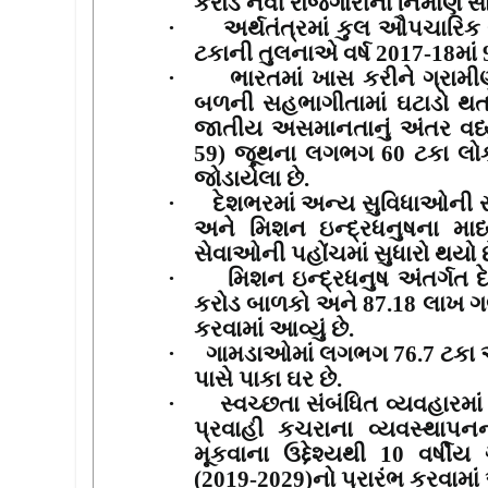
કરોડ નવી રોજગારીના નિર્માણ સાથ
·
અર્થતંત્રમાં કુલ ઔપચારિક 
ટકાની તુલનાએ વર્ષ
2017-18
માં
·
ભારતમાં ખાસ કરીને ગ્રામીણ
બળની સહભાગીતામાં ઘટાડો થત
જાતીય અસમાનતાનું અંતર વધ્યુ
59)
જૂથના લગભગ
60
ટકા લોકો
જોડાયેલા છે.
·
દેશભરમાં અન્ય સુવિધાઓની 
અને મિશન ઇન્દ્રધનુષના માધ્
સેવાઓની પહોંચમાં સુધારો થયો છ
·
મિશન ઇન્દ્રધનુષ અંતર્ગત 
કરોડ બાળકો અને
87.18
લાખ ગ
કરવામાં આવ્યું છે.
·
ગામડાઓમાં લગભગ
76.7
ટકા 
પાસે પાકા ઘર છે.
·
સ્વચ્છતા સંબંધિત વ્યવહારમા
પ્રવાહી કચરાના વ્યવસ્થાપન
મૂકવાના ઉદ્દેશ્યથી
10
વર્ષીય
(
2019-2029)
નો પ્રારંભ કરવામાં