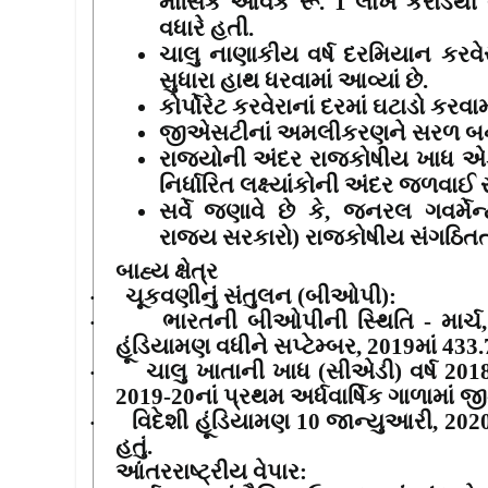
માસિક આવક રૂ.
1
લાખ કરોડથી
વધારે હતી.
ચાલુ નાણાકીય વર્ષ દરમિયાન કરવેરા
સુધારા હાથ ધરવામાં આવ્યાં છે.
કોર્પોરેટ કરવેરાનાં દરમાં ઘટાડો કરવા
જીએસટીનાં અમલીકરણને સરળ બનાવ
રાજ્યોની અંદર રાજકોષીય ખાધ એ
નિર્ધારિત લક્ષ્યાંકોની અંદર જળવાઈ 
સર્વે જણાવે છે કે
,
જનરલ ગવર્મેન્
રાજ્ય સરકારો) રાજકોષીય સંગઠિતતાના
બાહ્ય ક્ષેત્ર
ચૂકવણીનું સંતુલન (બીઓપી)
:
·
ભારતની બીઓપીની સ્થિતિ - માર્ચ
·
હૂંડિયામણ વધીને સપ્ટેમ્બર
, 2019
માં
433
ચાલુ ખાતાની ખાધ (સીએડી) વર્ષ
201
·
2019-20
નાં પ્રથમ અર્ધવાર્ષિક ગાળામાં જ
વિદેશી હૂંડિયામણ
10
જાન્યુઆરી
, 202
·
હતું.
આંતરરાષ્ટ્રીય વેપાર
: