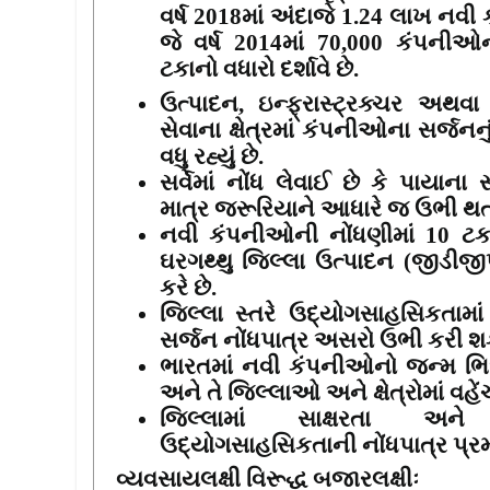
વર્ષ
2018
માં અંદાજે
1.24
લાખ નવી ક
જે વર્ષ
2014
માં
70,000
કંપનીઓન
ટકાનો વધારો દર્શાવે છે.
ઉત્પાદન
,
ઇન્ફ્રાસ્ટ્રક્ચર અથવા ક
સેવાના ક્ષેત્રમાં કંપનીઓના સર્જનનુ
વધુ રહ્યું છે.
સર્વેમાં નોંધ લેવાઈ છે કે પાયાના
માત્ર જરૂરિયાને આધારે જ ઉભી થત
નવી કંપનીઓની નોંધણીમાં
10
ટક
ઘરગથ્થુ જિલ્લા ઉત્પાદન (જીડીજી
કરે છે.
જિલ્લા સ્તરે ઉદ્યોગસાહસિકતામાં પ
સર્જન નોંધપાત્ર અસરો ઉભી કરી શકે
ભારતમાં નવી કંપનીઓનો જન્મ ભિન્
અને તે જિલ્લાઓ અને ક્ષેત્રોમાં વહેં
જિલ્લામાં સાક્ષરતા અને
ઉદ્યોગસાહસિકતાની નોંધપાત્ર પ્રમાણ
વ્યવસાયલક્ષી વિરૂદ્ધ બજારલક્ષીઃ