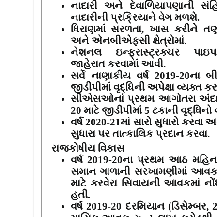
નાદારી અને દેવાળિયાપણાની સં
નાદારીની પ્રક્રિયાને વેગ મળશે.
ધિરાણમાં સરળતા
,
ખાસ કરીને તણ
અને એનબીએફસી ક્ષેત્રોમાં.
નેશનલ ઇન્ફ્રાસ્ટ્રક્ચર પ
જાહેરાત કરવામાં આવી
.
સર્વે નાણાકીય વર્ષ
2019-20
ના બી
જીડીપીમાં વૃદ્ધિની અપેક્ષા વ્યક્ત ક
સીએસઓનાં પ્રથમ આગોતરા અં
20
માટે જીડીપીમાં
5
ટકાની વૃદ્ધિનો
વર્ષ
2020-21
માં સારો સુધારો કરવા અ
સુધારા પર તાત્કાલિક પ્રદાન કરવા.
રાજકોષીય વિકાસ
વર્ષ
2019-20
ના પ્રથમ આઠ મહિના 
સમાન ગાળાની સરખામણીમાં આવકમા
માટે કરવેરા સિવાયની આવકમાં નોં
હતી.
વર્ષ
2019-20
દરમિયાન (ડિસેમ્બર
, 