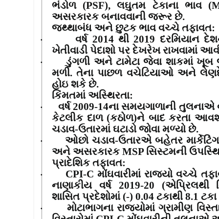
ભંડોળ (
PSF),
લઘુતમ ટેકાના ભાવ (
અસરકારક બનાવવાની જરૂર છે.
જથ્થાબંધ અને છુટક ભાવ વચ્ચે તફાવત
:
વર્ષ
2014
થી
2019
દરમિયાન દેશ
·
ખેતીવાડી પેદાશો પર દેખરેખ રાખવામાં આવ
ડુંગળી અને ટામેટા જેવા શાકમાં ખ
·
મળી. તેના પાછળ વચેટિયાઓ અને લેણદે
હોઇ શકે છે.
કિંમતમાં અસ્થિરતા
:
વર્ષ
2009-14
ના સમયગાળાની તુલનાએ વ
·
કેટલીક દાળ (કઠોળ)ને બાદ કરતા આવશ્
ચડાવ-ઉતારમાં ઘટાડો જોવા મળ્યો છે.
ઓછો ચડાવ-ઉતારએ બહેતર માર્કેટિં
·
અને અસરકારક
MSP
સિસ્ટમની ઉપસ્થિત
પ્રાદેશિક તફાવત
:
CPI-C
મોંઘવારીમાં રાજ્યો વચ્ચે 
·
નાણાકીય વર્ષ
2019-20 (
એપ્રિલથી ડિ
શાસિત પ્રદેશોમાં (-)
0.04
ટકાથી
8.1
ટકા 
મોટાભાગના રાજ્યોમાં ગ્રામીણ વિસ્તા
·