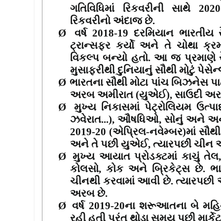
ગતિવિધિમાં રિકવરીની સાથે
2020
રિકવરીનો અંદાજ છે.
Ø
વર્ષ
2018-19
દરમિયાન ભારતીય ર
ટ્રાન્સફર કર્યો અને તે ચોથા ક
વિકલ્પ બન્યો હતો. આ જ પ્રમાણે 
મુસાફરીથી દુનિયાનું સૌથી મોટું પેસેન
Ø
ભારતના સૌથી મોટા પાંચ બિઝનેસ પા
અરબ અમીરાત (યુએઈ)
,
સાઉદી અરબ
Ø
મુખ્ય નિકાસમાં પેટ્રોલિયમ ઉત્પ
ઝવેરાત...)
,
ઔષધિઓ
,
સોનું અને અન
2019-20 (
એપ્રિલ-નવેમ્બર)માં સૌથ
અને તે પછી યુએઈ
,
ત્યારપછી ચીન અન
Ø
મુખ્ય આયાત પ્રોડક્ટમાં કાચું તેલ
કોલસો
,
કોક અને બ્રિકેટ્સ છે.
ચીનથી કરવામાં આવી છે. ત્યારપછી 
અરબ છે.
Ø
વર્ષ
2019-20
ના શરૂઆતના બે મહિન
રહી હતી પરંતુ થોડા સમય પછી માર્કેટ