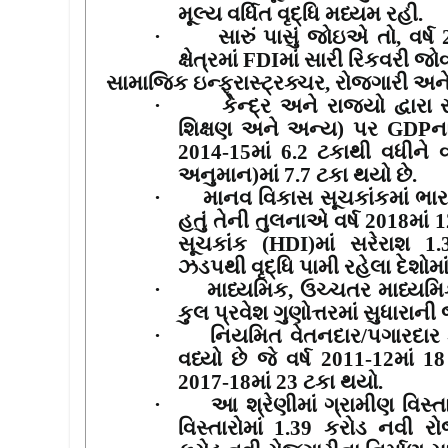
મૂલ્ય વર્ધિત વૃદ્ધિ મધ્યમ રહી.
·
સારું પાસું જોઇએ તો
,
વર્ષ
ક્ષેત્રમાં
FDI
માં સારી રિકવરી જો
સામાજિક ઇન્ફ્રાસ્ટ્રક્ચર
,
રોજગારી અન
·
કેન્દ્ર અને રાજ્યો દ્વાર
શિક્ષણ અને અન્ય) પર
GDP
ના
2014-15
માં
6.2
ટકાથી વધીને વ
અનુમાન)માં
7.7
ટકા થયો છે.
·
માનવ વિકાસ સૂચકાંકમાં ભારતન
હતું તેની તુલનાએ વર્ષ
2018
માં
1
સૂચકાંક (
HDI)
માં સરેરાશ
1
ઝડપથી વૃદ્ધિ પામી રહેલા દેશોમાં
·
માધ્યમિક
,
ઉચ્ચતર માધ્યમિ
કુલ પ્રવેશ ગુણોત્તરમાં સુધારાની
·
નિયમિત વેતનદાર/પગારદાર 
વધ્યો છે જે વર્ષ
2011-12
માં
1
2017-18
માં
23
ટકા થયો.
·
આ શ્રેણીમાં ગ્રામીણ વિસ્ત
વિસ્તારોમાં
1.39
કરોડ નવી ર