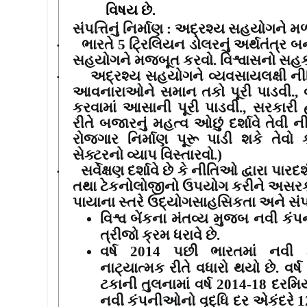
વિષય છે.
સંપત્તિનું નિર્માણ
:
અદ્રશ્ય સહયોગને મળ્
ભારતે
5
ટ્રિલિયન ડોલરનું અર્થતંત્ર 
·
સહયોગને મજબૂત કરવો. વિશ્વાસનો સહ
અદ્રશ્ય સહયોગને વ્યવસાયલક્ષી નીત
·
આવનારાઓને સમાન તકો પૂરી પાડવી.
,
કરવામાં આસાની પૂરી પાડવી.
,
સરકારી હ
રીતે બજારનું મહત્વ ઓછું દર્શાવે તેવી
રોજગાર નિર્માણ પૂરૂ પાડી શકે તેવો 
સેક્ટરનો વ્યાપ વિસ્તારવો.)
સર્વેક્ષણ દર્શાવે છે કે નીતિઓ દ્વારા પ
·
તથા ટેકનોલોજીનો ઉપયોગ કરીને અસ
પાયાના સ્તરે ઉદ્યોગસાહસિકતા અને સંપત્ત
વિશ્વ બેંકના મંતવ્ય મુજબ નવી ક
ત્રીજો ક્રમ ધરાવે છે.
વર્ષ
2014
પછી ભારતમાં નવી ક
નાટ્યાત્મક રીતે વધારો થયો છે. વર્ષ
ટકાની તુલનામાં વર્ષ
2014-18
દરમિય
નવી કંપનીઓનો વૃદ્ધિ દર એકંદરે
1