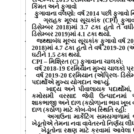
કિંમત અને ફુગાવો
ફુગાવાના વલણો
:
વર્ષ
2014
પછી ફુગાવો ન
·
ગ્રાહક મૂલ્ય સૂચકાંક (
CPI)
ફુગાવ
·
ડિસેમ્બર
2018)
માં
3.7
ટકા હતો તે વધીન
ડિસેમ્બર
2019)
માં
4.1
ટકા થયો.
જથ્થાબંધ મૂલ્ય સૂચકાંક ફુગાવો વર્ષ
20
·
2018)
માં
4.7
ટકા હતો તે વર્ષ
2019-20 (
એ
ઘટીને
1.5
ટકા થયો.
CPI –
મિશ્રિત (
C)
ફુગાવાના ચાલકો:
વર્ષ
2018-19
દરમિયાન મુખ્ય ચાલકો પ્ર
·
વર્ષ
2019-20
દરમિયાન (એપ્રિલ- ડિસેમ
·
પદાર્થોએ મુખ્ય યોગદાન આપ્યું.
ખાદ્ય અને પીવાલાયક પદાર્થોમાં
·
કમોસમી વરસાદ જેવી ઉત્પાદનમાં
શાકભાજી અને દાળ (કઠોળ)ના ભાવ ખૂબ વધ
દાળ (કઠોળ) માટે કોબ-વેબ સ્થિતિ રહી
:
અગાઉના માર્કેટિંગ સમયગાળામાં
·
ખેડૂતોએ તેમના નવા વાવેતરનો નિર્ણય લીધ
ખેડૂતોના રક્ષણ માટે કરવામાં આવેલા
·