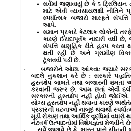
સર્વેમાં જણાવાયું છે કે
5
ટ્રિલિયન ડ
માટે એવી વ્યવસાયલક્ષી નીતિને પ
સ્પર્ધાત્મક બજારો મારફતે સંપત્ત
આપે.
સમાન પ્રકારે કેટલાક લોકોની તરફે
કારણે ઈરાદાપૂર્વક નાદારી વધી છે
,
સંપત્તિ સામુહિક રીતે હડપ કરતા 
થતી રહી છે અને ગ્રામીણ વિક
ટૂંકાવવી પડી છે.
બજારોને ઓછા આંકવાઃ જ્યારે સરકા
·
બદલે નુકશાન કરે છે
: સરકારે પદ્ધત
હસ્તક્ષેપ બાબતે તથા બજારની ક્ષમત
કરવાની જરૂર છે. આમ છતાં એવી દલ
સરકારની હસ્તક્ષેપ નહીં હોવો જોઈએ. 
યોગ્ય હસ્તક્ષેપ નહીં થવાના કારણે અર્થ
પ્રકારની ઘટનાઓ નાબૂદ થવાથી સ્પર્ધા
મૂડી રોકાણ તથા આર્થિક વૃદ્ધિમાં વધારો થ
નેટવર્ક ઉત્પાદનોમાં વિશેષજ્ઞતા મેળવીને ર
સર્વે જણાવે છે કે
,
ભારત પાસે ચીનની 
·