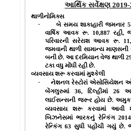
આર્થિક સર્વેક્ષણ
2019-
થાળીનોમિક્સ
·
બે સમય શાકાહારી જમનાર
વાર્ષિક આવક રૂ.
10,887
રહી
,
જ
પરિવારની સરેરાશ આવક રૂ.
11
જમવાની થાળી સામાન્ય માણસની 
બની છે. આ દરમિયાન વેજ થાળી
2
ટકા વધુ મોંઘી રહી છે.
વ્યવસાય શરૂ કરવામાં મુશ્કેલી
·
નેશનલ રેસ્ટોરાં એસોસિયેશન ઓ
બેંગલુરુમાં
36,
દિલ્હીમાં
26
અ
લાઈસન્સની જરૂર હોય છે. અમુ
વ્યવસાય શરૂ કરવામાં આવી
બિઝનેસમાં ભારકનું રેન્કિંગ
2014
રેન્કિંગ
63
સુધી પહોંચી ગયું છે