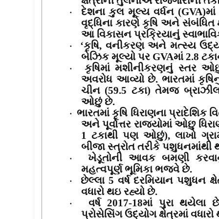
ક્ષેત્રોની તુલનાએ રોજગારીની તકો મ
દેશના કુલ મૂલ્ય વર્ધન (
GVA)
માં
·
વૃદ્ધિના કારણે કૃષિ અને સંબંધિત ક્
આ વિકાસન પ્રક્રિયાનું સ્વાભાવિ
‘
કૃષિ
,
વનીકરણ અને મત્સ્ય ઉદ્
·
બેઝિક મૂલ્યો પર
GVA
માં
2.8
ટકાન
કૃષિમાં મશીનીકરણનું સ્તર ઓછ
·
અવરોધ આવ્યો છે. ભારતમાં કૃષ
ચીન (
59.5
ટકા) તેમજ બ્રાઝીલ
ઓછું છે.
ભારતમાં કૃષિ ધિરાણના પ્રાદેશિક
·
અને પૂર્વોત્તર રાજ્યોમાં ઓછુ ધિ
1
ટકાથી પણ ઓછું), લાખો ગ્ર
બીજા સ્ત્રોત તરીકે પશુધનમાંથ
ખેડૂતોની આવક બમણી કરવાનું 
·
મહત્વપૂર્ણ ભૂમિકા ભજવે છે.
છેલ્લા
5
વર્ષ દરમિયાન પશુધન ક્ષેત
·
વધારો થઇ રહ્યો છે.
વર્ષ
2017-18
માં પુરા થયેલા 
·
પ્રોસેસિંગ ઉદ્યોગ ક્ષેત્રમાં વધારો