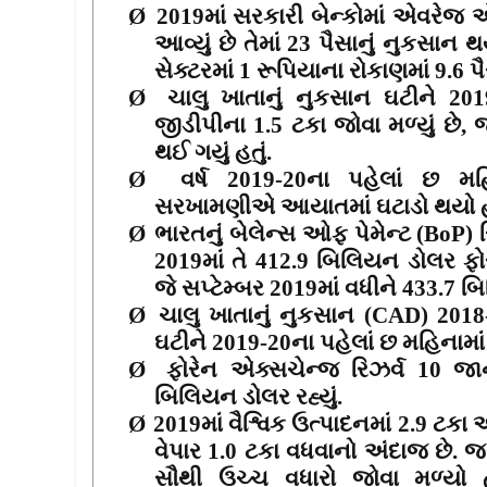
Ø
2019
માં સરકારી બેન્કોમાં એવરેજ 
આવ્યું છે તેમાં
23
પૈસાનું નુકસાન થય
સેક્ટરમાં
1
રૂપિયાના રોકાણમાં
9.6
પ
Ø
ચાલુ ખાતાનું નુકસાન ઘટીને
201
જીડીપીના
1.5
ટકા જોવા મળ્યું છે
,
જ
થઈ ગયું હતું.
Ø
વર્ષ
2019-20
ના પહેલાં છ મહ
સરખામણીએ આયાતમાં ઘટાડો થયો 
Ø
ભારતનું બેલેન્સ ઓફ પેમેન્ટ (
BoP)
2019
માં તે
412.9
બિલિયન ડોલર ફોર
જે સપ્ટેમ્બર
2019
માં વધીને
433.7
બિ
Ø
ચાલુ ખાતાનું નુકસાન (
CAD
)
2018
ઘટીને
2019-20
ના પહેલાં છ મહિનામા
Ø
ફોરેન એક્સચેન્જ રિઝર્વ
10
જા
બિલિયન ડોલર રહ્યું.
Ø
2019
માં વૈશ્વિક ઉત્પાદનમાં
2.9
ટકા અ
વેપાર
1.0
ટકા વધવાનો અંદાજ છે. જ્
સૌથી ઉચ્ચ વધારો જોવા મળ્યો હ