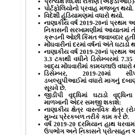
પ્રત્યક્ષ વિદેશી રોકાણ (એફડીઆઈ)મ
પોર્ટફોલિયોનો પ્રવાહ મજબૂત થયો.
વિદેશી હૂંડિયામણમાં વધારો થયો.
નાણાકીય વર્ષ
2019-20
નાં પ્રથમ અર
નિકાસની સરખામણીમાં આયાતમાં તી
ક્રૂડની ઓછી કિંમત જવાબદાર હતી
મોંઘવારીનાં દરમાં વર્ષનાં અંતે ઘટાડો 
નાણાકીય વર્ષ
2019-20
નાં પ્રથમ અર
3.3
ટકાથી વધીને ડિસેમ્બરમાં
7.3
ખાદ્ય મોંઘવારીમાં કામચલાઉ વધારો 
ડિસેમ્બર
, 2019-20
માં સી
ડબલ્યુપીઆઈમાં વધારો માગનું દબાણ 
સૂચવે છે.
જીડીપી વૃદ્ધિમાં ઘટાડો વૃદ્ધિ
માળખાની અંદર સમજી શકાશે
:
નાણાકીય ક્ષેત્ર વાસ્તવિક ક્ષેત્ર 
મુખ્ય પ્રેરકબળ તરીકે કામ કરે છે
.
વર્ષ
2019-20
દરમિયાન હાથ ધરવામા
ઉપભોગ અને નિકાસને પ્રોત્સાહન