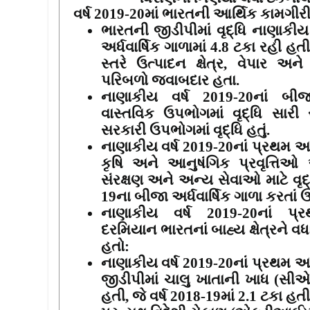
વર્ષ
2019-20
માં ભારતની આર્થિક કામગીર
ભારતની જીડીપીમાં વૃદ્ધિ નાણાકીય
અર્ધવાર્ષિક ગાળામાં
4.8
ટકા રહી હત
સ્તરે ઉત્પાદન ક્ષેત્ર
,
વેપાર અને
પરિબળો જવાબદાર હતા.
નાણાકીય વર્ષ
2019-20
નાં બીજ
વાસ્તવિક ઉપભોગમાં વૃદ્ધિ સારી
સરકારી ઉપભોગમાં વૃદ્ધિ હતું.
નાણાકીય વર્ષ
2019-20
નાં પ્રથમ અર
કૃષિ અને આનુષંગિક પ્રવૃત્તિઓ
સંરક્ષણ અને અન્ય સેવાઓ માટે વૃદ
19
ના બીજા અર્ધવાર્ષિક ગાળા કરતાં 
નાણાકીય વર્ષ
2019-20
નાં પ્ર
દરમિયાન
ભારતનાં બાહ્ય ક્ષેત્રને વ
હતો:
નાણાકીય વર્ષ
2019-20
નાં પ્રથમ અર
જીડીપીમાં ચાલુ ખાતાની ખાધ (સીએ
હતી
,
જે વર્ષ
2018-19
માં
2.1
ટકા હતી