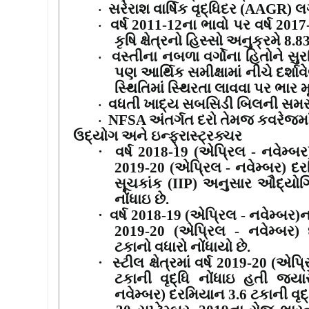
સરેરાશ વાર્ષિક વૃદ્ધિદર (
AAGR)
લ
·
વર્ષ
2011-12
ના ભાવો પર વર્ષ
2017
·
કૃષિ ક્ષેત્રનો હિસ્સો અનુક્રમે
8.8
વસ્તીના નબળા વર્ગોના હિતોને સુર
·
પણ આર્થિક સમીક્ષામાં નીચે દર્શાવ
સ્થિતિમાં સ્થિરતા લાવવા પર ભાર મ
વધતી ખાદ્ય સબસિડી બિલની સમસ્
·
NFSA
અંતર્ગત દરો તેમજ કવરેજમાં
·
ઉદ્યોગ અને ઇન્ફ્રાસ્ટ્રક્ચર
·
વર્ષ
2018-19 (
એપ્રિલ - નવેમ્બર
2019-20 (
એપ્રિલ - નવેમ્બર) દ
સૂચકાંક (
IIP)
અનુસાર ઔદ્યોગિક 
નોંધાઇ છે.
·
વર્ષ
2018-19 (
એપ્રિલ - નવેમ્બર)ન
2019-20 (
એપ્રિલ - નવેમ્બર) 
ટકાનો વધારો નોંધાયો છે.
·
સ્ટીલ ક્ષેત્રમાં વર્ષ
2019-20 (
એપ્ર
ટકાની વૃદ્ધિ નોંધાઇ હતી જ્યાર
નવેમ્બર) દરમિયાન
3.6
ટકાની વૃદ