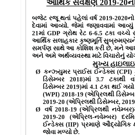
આર્થિક સર્વેક્ષણ
2019-20
ન
બજેટ રજૂ થતાં પહેલાં વર્ષ
2019-2020
નો
દેવામાં આવ્યો. જેમાં જણાવવામાં આવ્યું 
21
માં
GDP
ગ્રોથ રેટ
6-6.5
ટકા વચ્ચે ર
આર્થિક સલાહકાર કૃષ્ણમૂર્તિ સુબ્રુમણ્યને 
સમર્પણ સાથે આ કોશિશ કરી છે
,
મને આશ
અને અમે અર્થવ્યવસ્થા માટે વિચારોનું ય
મુખ્ય હાઇલાઇ
Ø
કન્ઝ્યુમર પ્રાઈસ ઈન્ડેક્સ (
CPI
)
ડિસેમ્બર
2018)
માં
3.7
ટકાથી 
ડિસેમ્બર
2019)
માં
4.1
ટકા થઈ ગયો 
(
WPI) 2018-19 (
એપ્રિલથી ડિસેમ્બ
2019-20 (
એપ્રિલથી ડિસેમ્બર
, 2019
Ø
વર્ષ
2018-19 (
એપ્રિલથી નવેમ્બર)
2019-20 (
એપ્રિલ-નવેમ્બર) દર
ઈન્ડેક્સ (
IIP)
પ્રમાણે ઔદ્યોગિક ક્ષ
જોવા મળ્યો છે.