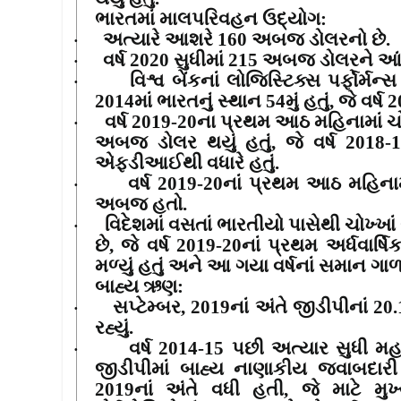
ભારતમાં માલપરિવહન ઉદ્યોગ
:
અત્યારે આશરે
160
અબજ ડોલરનો છે
.
·
વર્ષ
2020
સુધીમાં
215
અબજ ડોલરને આંબ
·
વિશ્વ બેંકનાં લોજિસ્ટિક્સ પર્ફોર્મન
·
2014
માં ભારતનું સ્થાન
54
મું હતું
,
જે વર્ષ
2
વર્ષ
2019-20
ના પ્રથમ આઠ મહિનામાં 
·
અબજ ડોલર થયું હતું
,
જે વર્ષ
2018-
એફડીઆઈથી વધારે હતું.
વર્ષ
2019-20
નાં પ્રથમ આઠ મહિન
·
અબજ હતો.
વિદેશમાં વસતાં ભારતીયો પાસેથી ચોખ્ખા
·
છે
,
જે વર્ષ
2019-20
નાં પ્રથમ અર્ધવાર્ષિ
મળ્યું હતું અને આ ગયા વર્ષનાં સમાન ગાળ
બાહ્ય ઋણ
:
સપ્ટેમ્બર
, 2019
નાં અંતે જીડીપીનાં
20
·
રહ્યું.
વર્ષ
2014-15
પછી અત્યાર સુધી મહત્
·
જીડીપીમાં બાહ્ય નાણાકીય જવાબદાર
2019
નાં અંતે વધી હતી
,
જે માટે મુ