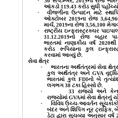
·
30
સપ્ટેમ્બર
, 2019
ના રોજ ભારત
આંકડો
119.43
કરોડ સુધી પહોંચ્ય
·
વીજળીના ઉત્પાદન માટે સ્થાપ
ઓક્ટોબર
2019
ના રોજ
3,64,9
માર્ચ
, 2019
ના રોજ
3,56,100
મેગા
·
રાષ્ટ્રીય ઇન્ફ્રાસ્ટ્રક્ચર પાઇપાલા
31.12.2019
ના રોજ બહાર પાડ
ભારતમાં નાણાકીય વર્ષ
2020
થ
કરોડ રૂપિયાના કુલ ઇન્ફ્રાસ્
કરવામાં આવ્યું છે.
સેવા ક્ષેત્ર
·
ભારતના અર્થતંત્રમાં સેવા ક્ષેત્
કુલ અર્થતંત્ર અને
GVA
વૃદ્
ભારતમાં કુલ
FDI
નો બે તૃત્યા
લગભગ
38
ટકા હિસ્સો છે.
·
33
રાજ્યો અને કેન્
રાજ્યોમાં
GVA
માં સેવા ક્ષેત્રનુ
·
વિવિધ ઉચ્ચ-આવર્તન સૂચકાંકો
બંદર અને શિપિંગ નૂર ટ્રાફિક
,
બ
ડેટા દ્વારા સૂચવ્યા અનુસાર વર્ષ