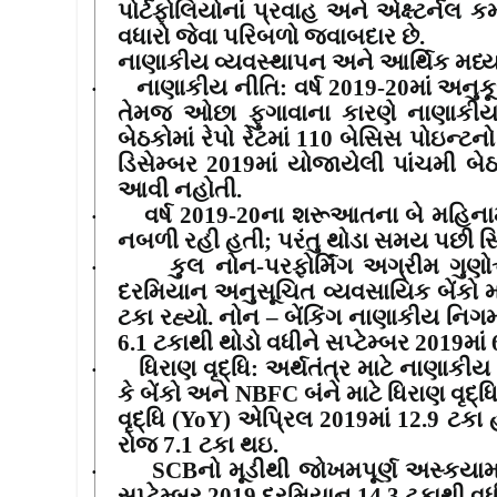
પોર્ટફોલિયોનાં પ્રવાહ અને એક્ષ્ટર્નલ 
વધારો જેવા પરિબળો જવાબદાર છે.
નાણાકીય વ્યવસ્થાપન અને આર્થિક મધ્ય
નાણાકીય નીતિ
:
વર્ષ
2019-20
માં અનુક
·
તેમજ ઓછા ફુગાવાના કારણે નાણાકીય વ
બેઠકોમાં રેપો રેટમાં
110
બેસિસ પોઇન્ટનો 
ડિસેમ્બર
2019
માં યોજાયેલી પાંચમી બે
આવી નહોતી.
વર્ષ
2019-20
ના શરૂઆતના બે મહિનામ
·
નબળી રહી હતી
;
પરંતુ થોડા સમય પછી સ
કુલ નોન-પરફોર્મિંગ અગ્રીમ ગુણોત
·
દરમિયાન અનુસૂચિત વ્યવસાયિક બેંકો 
ટકા રહ્યો. નોન
–
બેંકિંગ નાણાકીય નિગમ
6.1
ટકાથી થોડો વધીને સપ્ટેમ્બર
2019
માં
ધિરાણ વૃદ્ધિ
:
અર્થતંત્ર માટે નાણાકીય 
·
કે બેંકો અને
NBFC
બંને માટે ધિરાણ વૃદ્
વૃદ્ધિ
(YoY)
એપ્રિલ
2019
માં
12.9
ટકા 
રોજ
7.1
ટકા થઇ.
SCB
નો મૂડીથી જોખમપૂર્ણ અસ્કયામત
·
સપ્ટેમ્બર
2019
દરમિયાન
14.3
ટકાથી વધ