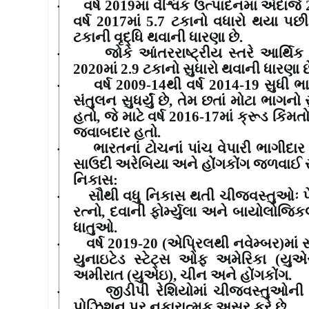
વર્ષ
2019
માં વૈશ્વિક ઉત્પાદનમાં અંદાજે
·
વર્ષ
2017
માં
5.7
ટકાનો વધારો થયા પછી 
ટકાની વૃદ્ધિ થવાની ધારણા છે.
જોકે આંતરરાષ્ટ્રીય સ્તરે આર્થિક 
·
2020
માં
2.9
ટકાનો સુધારો થવાની ધારણા છ
વર્ષ
2009-14
થી વર્ષ
2014-19
સુધી ભ
·
સંતુલન સુધર્યું છે
,
તેમ છતાં મોટા ભાગનો 
હતો
,
જે માટે વર્ષ
2016-17
માં ક્રૂડ કિંમત
જવાબદાર હતો.
ભારતનાં ટોચનાં પાંચ વેપારી ભાગીદાર
·
સાઉદી અરેબિયા અને હોંગકોંગ જળવાઈ ર
નિકાસ
:
સૌથી વધુ નિકાસ થતી ચીજવસ્તુઓઃ પે
·
રત્નો
,
દવાની ફોર્મ્યુલા અને બાયોલોજિક
ધાતુઓ.
વર્ષ
2019-20 (
એપ્રિલથી નવેમ્બર)માં 
·
યુનાઇટેડ સ્ટેટ્સ ઓફ અમેરિકા (યુ
અમીરાત (યુએઇ)
,
ચીન અને હોંગકોંગ.
જીડીપી રેશિયોમાં ચીજવસ્તુઓની
·
પોઝિશન પર નકારાત્મક અસર કરે છે.