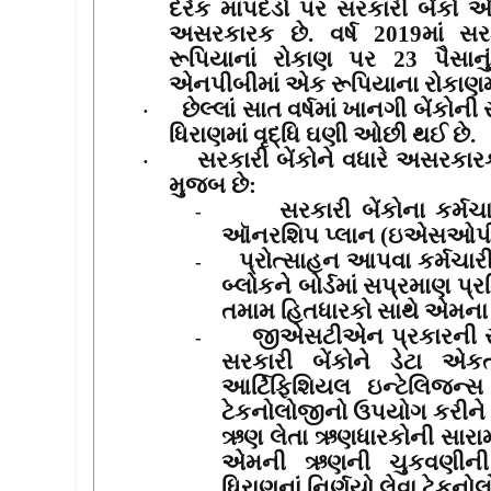
દરેક માપદંડો પર સરકારી બેંકો 
અસરકારક છે
.
વર્ષ
2019
માં સર
રૂપિયાનાં રોકાણ પર
23
પૈસાન
એનપીબીમાં એક રૂપિયાના રોકાણમ
છેલ્લાં સાત વર્ષમાં ખાનગી બેંકોન
·
ધિરાણમાં વૃદ્ધિ ઘણી ઓછી થઈ છે.
સરકારી બેંકોને વધારે અસરક
·
મુજબ છે
:
સરકારી બેંકોના કર્મચ
-
ઑનરશિપ પ્લાન (ઇએસઓપ
પ્રોત્સાહન આપવા કર્મચાર
-
બ્લોકને બોર્ડમાં સપ્રમાણ પ્ર
તમામ હિતધારકો સાથે એમના 
જીએસટીએન પ્રકારની સ
-
સરકારી બેંકોને ડેટા એક
આર્ટિફિશિયલ ઇન્ટેલિજન્
ટેકનોલોજીનો ઉપયોગ કરીન
ઋણ લેતા ઋણધારકોની સારામ
એમની ઋણની ચુકવણીની 
ધિરાણનાં નિર્ણયો લેવા ટેકન